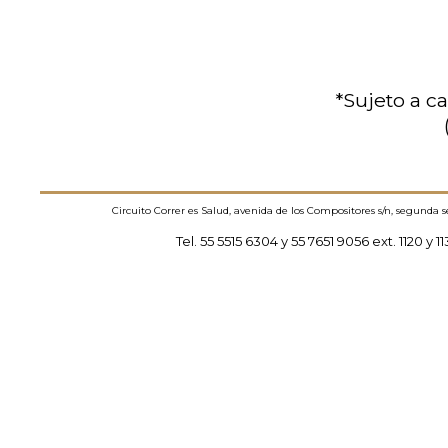
*Sujeto a c
Circuito Correr es Salud, avenida de los Compositores s/n, segunda 
Tel. 55 5515 6304 y 55 7651 9056 ext. 1120 y