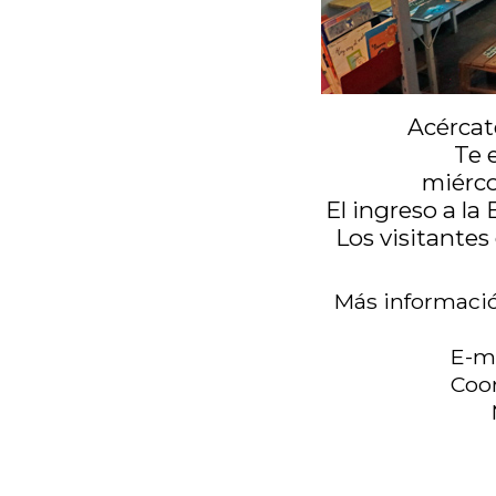
Acércate
Te 
miérco
El ingreso a la
Los visitantes
Más informació
E-m
Coor