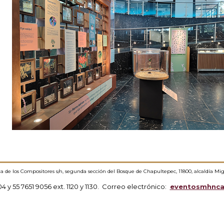
ida de los Compositores s/n, segunda sección del Bosque de Chapultepec, 11800, alcaldía Mi
304 y 55 7651 9056 ext. 1120 y 1130. Correo electrónico:
eventosmhnc