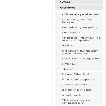
Actuales
Anteriores
Colibries, Arte y Biodiversidad
Lente, Pincel y Palabra, Mares
Mexicanos
La Playa de los juguetes perdidos
Un Siglo de Vida
Cóndor de California, Una historia de
conservación inspiradora
Playa Cero
Inspirados... arte en dinosaurios y
otros animales extintos
Nahuali: Nuestro alter. ego animal
Somos Agua
Tiburones
Biórigami, Vida en Papel
Bichos. Entre libros y pinturas
One World One Chance
Biórigami, Vida en Papel (2)
Animales insólitos.
Tiburones, mantas y rayas.
Centinelas del océano.