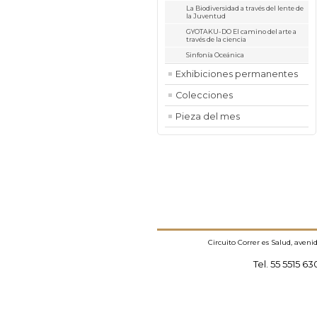
La Biodiversidad a través del lente de
la Juventud
GYOTAKU-DO El camino del arte a
través de la ciencia
Sinfonía Oceánica
Exhibiciones permanentes
Colecciones
Pieza del mes
Circuito Correr es Salud, aven
Tel. 55 5515 6