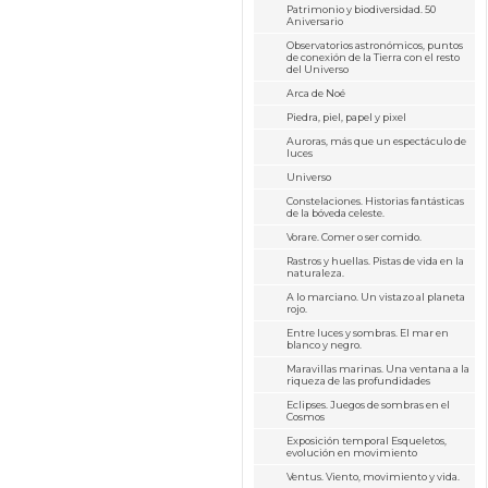
Patrimonio y biodiversidad. 50
Aniversario
Observatorios astronómicos, puntos
de conexión de la Tierra con el resto
del Universo
Arca de Noé
Piedra, piel, papel y pixel
Auroras, más que un espectáculo de
luces
Universo
Constelaciones. Historias fantásticas
de la bóveda celeste.
Vorare. Comer o ser comido.
Rastros y huellas. Pistas de vida en la
naturaleza.
A lo marciano. Un vistazo al planeta
rojo.
Entre luces y sombras. El mar en
blanco y negro.
Maravillas marinas. Una ventana a la
riqueza de las profundidades
Eclipses. Juegos de sombras en el
Cosmos
Exposición temporal Esqueletos,
evolución en movimiento
Ventus. Viento, movimiento y vida.