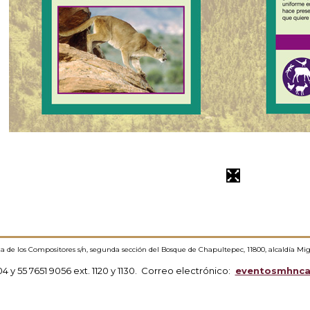
ida de los Compositores s/n, segunda sección del Bosque de Chapultepec, 11800, alcaldía Mi
304 y 55 7651 9056 ext. 1120 y 1130. Correo electrónico:
eventosmhnc