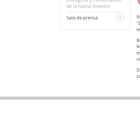
de la Fauna Silvestre
R
Sala de prensa
"
e
B
R
e
s
D
z