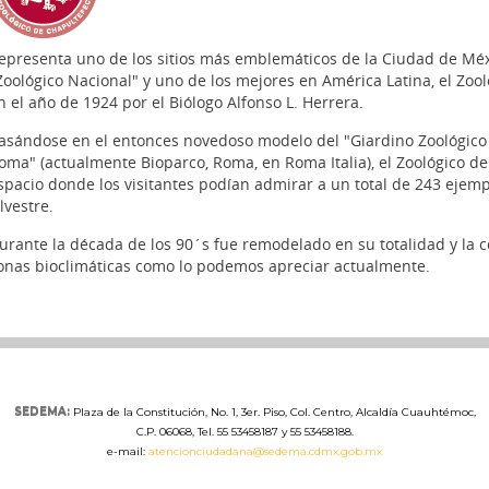
epresenta uno de los sitios más emblemáticos de la Ciudad de Méx
Zoológico Nacional" y uno de los mejores en América Latina, el Zo
n el año de 1924 por el Biólogo Alfonso L. Herrera.
asándose en el entonces novedoso modelo del "Giardino Zoológic
oma" (actualmente Bioparco, Roma, en Roma Italia), el Zoológico 
spacio donde los visitantes podían admirar a un total de 243 ejem
ilvestre.
urante la década de los 90´s fue remodelado en su totalidad y la c
onas bioclimáticas como lo podemos apreciar actualmente.
SEDEMA:
Plaza de la Constitución, No. 1, 3er. Piso, Col. Centro, Alcaldía Cuauhtémoc,
C.P. 06068, Tel. 55 53458187 y 55 53458188.
e-mail:
atencionciudadana@sedema.cdmx.gob.mx