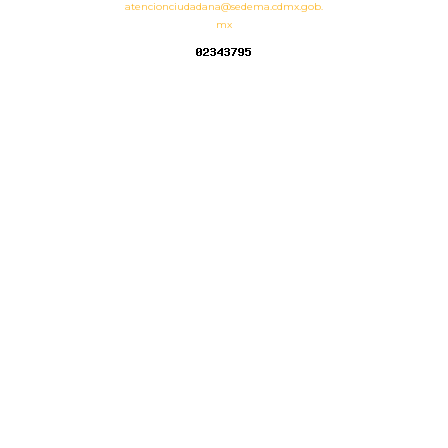
atencionciudadana@sedema.cdmx.gob.
mx