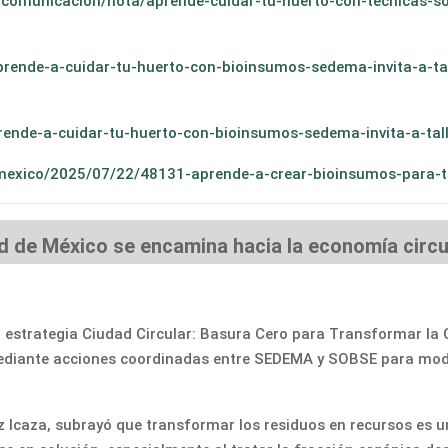
comunicacion/nota/aprende-cuidar-tu-huerto-con-tecnicas-so
rende-a-cuidar-tu-huerto-con-bioinsumos-sedema-invita-a-tal
ende-a-cuidar-tu-huerto-con-bioinsumos-sedema-invita-a-talle
/mexico/2025/07/22/48131-aprende-a-crear-bioinsumos-para-
ad de México se encamina hacia la economía circ
 estrategia Ciudad Circular: Basura Cero para Transformar la C
ediante acciones coordinadas entre SEDEMA y SOBSE para modern
z Icaza, subrayó que transformar los residuos en recursos es un