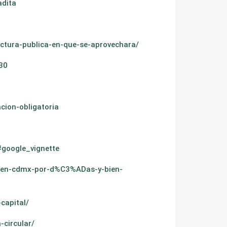
adita
ctura-publica-en-que-se-aprovechara/
30
cion-obligatoria
#google_vignette
-en-cdmx-por-d%C3%ADas-y-bien-
capital/
circular/