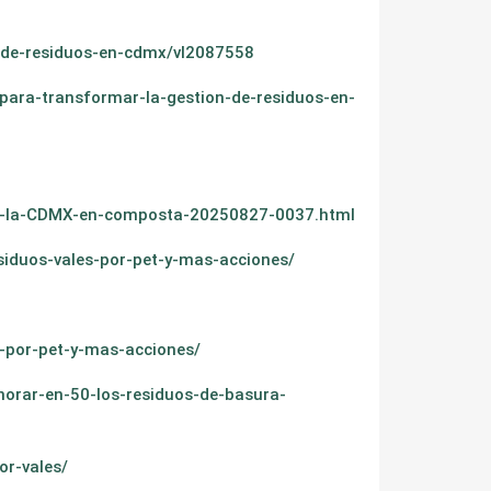
n-de-residuos-en-cdmx/vl2087558
para-transformar-la-gestion-de-residuos-en-
-de-la-CDMX-en-composta-20250827-0037.html
iduos-vales-por-pet-y-mas-acciones/
-por-pet-y-mas-acciones/
norar-en-50-los-residuos-de-basura-
or-vales/