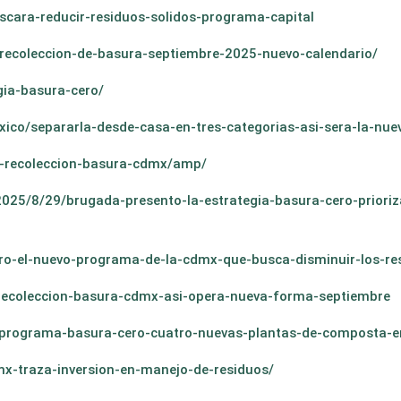
cara-reducir-residuos-solidos-programa-capital
ecoleccion-de-basura-septiembre-2025-nuevo-calendario/
gia-basura-cero/
ico/separarla-desde-casa-en-tres-categorias-asi-sera-la-nue
a-recoleccion-basura-cdmx/amp/
25/8/29/brugada-presento-la-estrategia-basura-cero-prioriz
ro-el-nuevo-programa-de-la-cdmx-que-busca-disminuir-los-re
recoleccion-basura-cdmx-asi-opera-nueva-forma-septiembre
programa-basura-cero-cuatro-nuevas-plantas-de-composta-en
mx-traza-inversion-en-manejo-de-residuos/