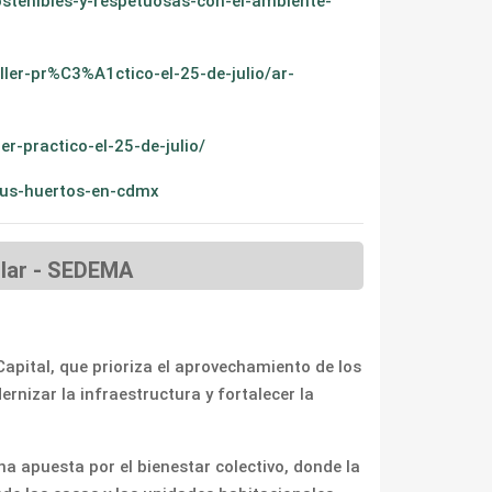
stenibles-y-respetuosas-con-el-ambiente-
ler-pr%C3%A1ctico-el-25-de-julio/ar-
r-practico-el-25-de-julio/
tus-huertos-en-cdmx
ular - SEDEMA
apital, que prioriza el aprovechamiento de los
izar la infraestructura y fortalecer la
a apuesta por el bienestar colectivo, donde la