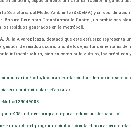
e en solución, especialmente al tratar la fracción orgánica de
e la Secretaría del Medio Ambiente (SEDEMA) y en coordinación 
lar: Basura Cero para Transformar la Capital, un ambicioso pl
 los residuos generados en la metrópoli.
EMA, Julia Álvarez Icaza, destacó que este esfuerzo representa
a la gestión de residuos como uno de los ejes fundamentales del
r la infraestructura, sino en cambiar la cultura, las prácticas 
/comunicacion/nota/basura-cero-la-ciudad-de-mexico-se-enca
cia-economia-circular-jefa-clara/
p?cveNota=129049083
brugada-405-mdp-en-programa-para-reduccion-de-basura/
one-en-marcha-el-programa-ciudad-circular-basura-cero-en-l