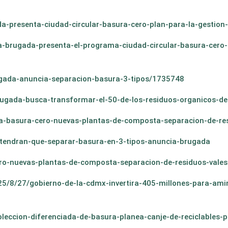
a-presenta-ciudad-circular-basura-cero-plan-para-la-gestio
a-brugada-presenta-el-programa-ciudad-circular-basura-cero-
gada-anuncia-separacion-basura-3-tipos/1735748
rugada-busca-transformar-el-50-de-los-residuos-organicos
za-basura-cero-nuevas-plantas-de-composta-separacion-de-res
-tendran-que-separar-basura-en-3-tipos-anuncia-brugada
ero-nuevas-plantas-de-composta-separacion-de-residuos-vales
5/8/27/gobierno-de-la-cdmx-invertira-405-millones-para-ami
leccion-diferenciada-de-basura-planea-canje-de-reciclables-p