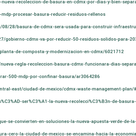
a-nueva-recoleccion-de-basura-en-cdmx-por-dias-y-bien-separ
-mdp-procesar-basura-reducir-residuos-rellenos
/08/28/basura-de-cdmx-sera-usada-para-construir-infraestru
27/gobierno-cdmx-va-por-reducir-50-residuos-solidos-para-20
l/planta-de-composta-y-modernizacion-en-cdmx/6021712
/nueva-regla-recoleccion-basura-cdmx-funcionara-dias-separa
rar-500-mdp-por-confinar-basura/ar3064286
central-east/ciudad-de-mexico/cdmx-waste-management-plan/
/as%C3%AD-ser%C3%A1-la-nueva-recolecci%C3%B3n-de-basura
e-se-convierten-en-soluciones-la-nueva-apuesta-verde-de-la-
ura-cero-la-ciudad-de-mexico-se-encamina-hacia-la-economia-