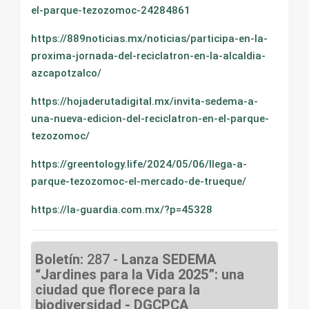
el-parque-tezozomoc-24284861
https://889noticias.mx/noticias/participa-en-la-
proxima-jornada-del-reciclatron-en-la-alcaldia-
azcapotzalco/
https://hojaderutadigital.mx/invita-sedema-a-
una-nueva-edicion-del-reciclatron-en-el-parque-
tezozomoc/
https://greentology.life/2024/05/06/llega-a-
parque-tezozomoc-el-mercado-de-trueque/
https://la-guardia.com.mx/?p=45328
Boletín:
287 -
Lanza SEDEMA
“Jardines para la Vida 2025”: una
ciudad que florece para la
biodiversidad - DGCPCA