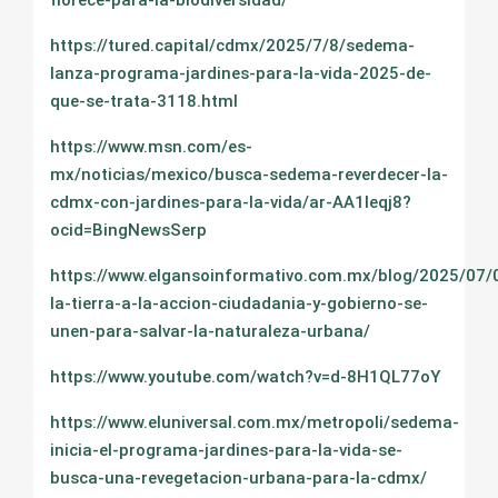
florece-para-la-biodiversidad/
https://tured.capital/cdmx/2025/7/8/sedema-
lanza-programa-jardines-para-la-vida-2025-de-
que-se-trata-3118.html
https://www.msn.com/es-
mx/noticias/mexico/busca-sedema-reverdecer-la-
cdmx-con-jardines-para-la-vida/ar-AA1Ieqj8?
ocid=BingNewsSerp
https://www.elgansoinformativo.com.mx/blog/2025/07/
la-tierra-a-la-accion-ciudadania-y-gobierno-se-
unen-para-salvar-la-naturaleza-urbana/
https://www.youtube.com/watch?v=d-8H1QL77oY
https://www.eluniversal.com.mx/metropoli/sedema-
inicia-el-programa-jardines-para-la-vida-se-
busca-una-revegetacion-urbana-para-la-cdmx/