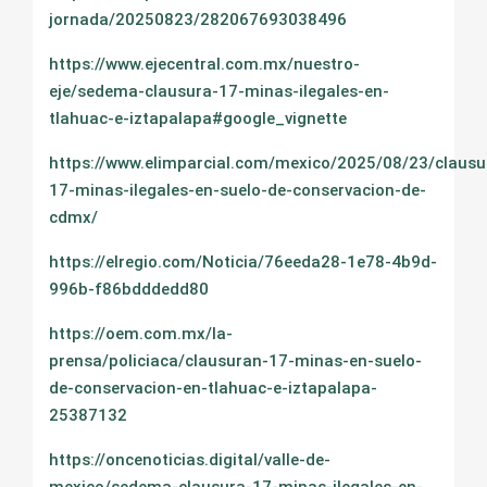
jornada/20250823/282067693038496
https://www.ejecentral.com.mx/nuestro-
eje/sedema-clausura-17-minas-ilegales-en-
tlahuac-e-iztapalapa#google_vignette
https://www.elimparcial.com/mexico/2025/08/23/clausu
17-minas-ilegales-en-suelo-de-conservacion-de-
cdmx/
https://elregio.com/Noticia/76eeda28-1e78-4b9d-
996b-f86bdddedd80
https://oem.com.mx/la-
prensa/policiaca/clausuran-17-minas-en-suelo-
de-conservacion-en-tlahuac-e-iztapalapa-
25387132
https://oncenoticias.digital/valle-de-