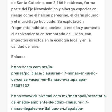
de Santa Catarina, con 2,166 hectáreas, forma
parte del Eje Neovolcánico y alberga especies en
riesgo como el halcón peregrino, el clarín jilguero
y el murciélago hocicudo. Su explotación
fragmenta hábitats, acelera la erosión y aumenta
el azolvamiento en temporada de lluvias, con
impactos directos en la ecología local y en la
calidad del aire.
Enlaces:
https://oem.com.mx/la-
prensa/policiaca/clausuran-17-minas-en-suelo-
de-conservacion-en-tlahuac-e-iztapalapa-
25387132
https://www.eluniversal.com.mx/metropoli/secretaria-
del-medio-ambiente-de-cdmx-clausura-17-
minas-ilegales-en-tlahuac-e-iztapalapa-