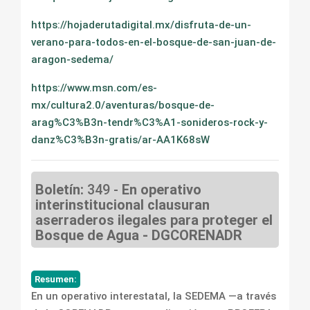
https://hojaderutadigital.mx/disfruta-de-un-
verano-para-todos-en-el-bosque-de-san-juan-de-
aragon-sedema/
https://www.msn.com/es-
mx/cultura2.0/aventuras/bosque-de-
arag%C3%B3n-tendr%C3%A1-sonideros-rock-y-
danz%C3%B3n-gratis/ar-AA1K68sW
Boletín:
349 -
En operativo
interinstitucional clausuran
aserraderos ilegales para proteger el
Bosque de Agua - DGCORENADR
Resumen:
En un operativo interestatal, la SEDEMA —a través