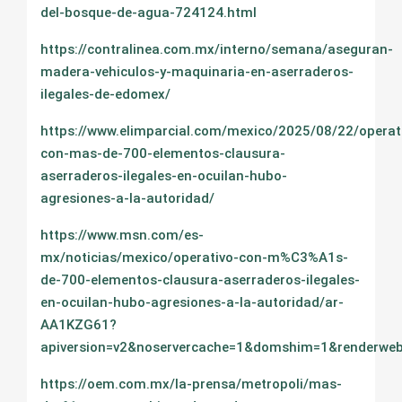
del-bosque-de-agua-724124.html
https://contralinea.com.mx/interno/semana/aseguran-
madera-vehiculos-y-maquinaria-en-aserraderos-
ilegales-de-edomex/
https://www.elimparcial.com/mexico/2025/08/22/operat
con-mas-de-700-elementos-clausura-
aserraderos-ilegales-en-ocuilan-hubo-
agresiones-a-la-autoridad/
https://www.msn.com/es-
mx/noticias/mexico/operativo-con-m%C3%A1s-
de-700-elementos-clausura-aserraderos-ilegales-
en-ocuilan-hubo-agresiones-a-la-autoridad/ar-
AA1KZG61?
apiversion=v2&noservercache=1&domshim=1&renderweb
https://oem.com.mx/la-prensa/metropoli/mas-