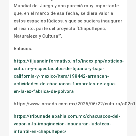
Mundial del Juego y nos pareció muy importante
que, en el marco de esa fecha, se diera valor a
estos espacios lúdicos, y que se pudiera inaugurar
el recinto, parte del proyecto ‘Chapultepec,
Naturaleza y Cultura’”.
Enlaces:
https://tijuanainformativo.info/index.php/noticias-
cultura-y-espectaculos-de-tijuana-y-baja-
california-y-mexico/item/198442-arrancan-
actividades-de-chacuacos-fumarolas-de-agua-
en-la-ex-fabrica-de-polvora
https://www.jornada.com.mx/2025/06/22/cultura/a02n
https://tribunadelabahia.com.mx/chacuacos-del-
vapor-a-la-imaginacion-inauguran-ludoteca-
infantil-en-chapultepec/