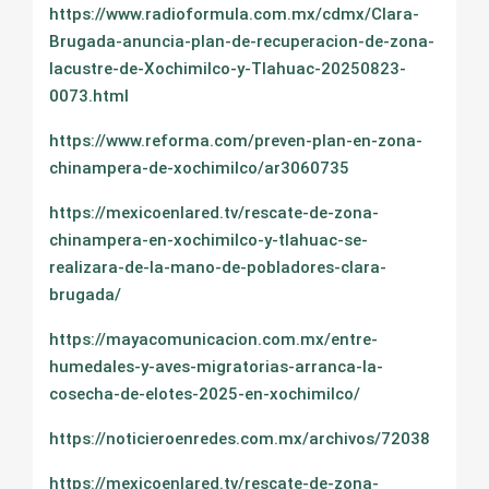
https://www.radioformula.com.mx/cdmx/Clara-
Brugada-anuncia-plan-de-recuperacion-de-zona-
lacustre-de-Xochimilco-y-Tlahuac-20250823-
0073.html
https://www.reforma.com/preven-plan-en-zona-
chinampera-de-xochimilco/ar3060735
https://mexicoenlared.tv/rescate-de-zona-
chinampera-en-xochimilco-y-tlahuac-se-
realizara-de-la-mano-de-pobladores-clara-
brugada/
https://mayacomunicacion.com.mx/entre-
humedales-y-aves-migratorias-arranca-la-
cosecha-de-elotes-2025-en-xochimilco/
https://noticieroenredes.com.mx/archivos/72038
https://mexicoenlared.tv/rescate-de-zona-