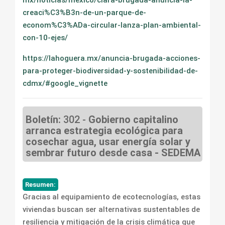
mx/noticias/mexico/clara-brugada-anuncia-la-
creaci%C3%B3n-de-un-parque-de-
econom%C3%ADa-circular-lanza-plan-ambiental-
con-10-ejes/
https://lahoguera.mx/anuncia-brugada-acciones-
para-proteger-biodiversidad-y-sostenibilidad-de-
cdmx/#google_vignette
Boletín:
302 -
Gobierno capitalino
arranca estrategia ecológica para
cosechar agua, usar energía solar y
sembrar futuro desde casa - SEDEMA
Resumen:
Gracias al equipamiento de ecotecnologías, estas
viviendas buscan ser alternativas sustentables de
resiliencia y mitigación de la crisis climática que