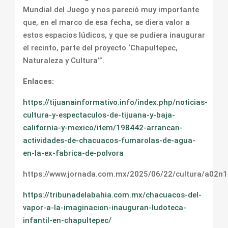
Mundial del Juego y nos pareció muy importante
que, en el marco de esa fecha, se diera valor a
estos espacios lúdicos, y que se pudiera inaugurar
el recinto, parte del proyecto ‘Chapultepec,
Naturaleza y Cultura’”.
Enlaces:
https://tijuanainformativo.info/index.php/noticias-
cultura-y-espectaculos-de-tijuana-y-baja-
california-y-mexico/item/198442-arrancan-
actividades-de-chacuacos-fumarolas-de-agua-
en-la-ex-fabrica-de-polvora
https://www.jornada.com.mx/2025/06/22/cultura/a02n
https://tribunadelabahia.com.mx/chacuacos-del-
vapor-a-la-imaginacion-inauguran-ludoteca-
infantil-en-chapultepec/