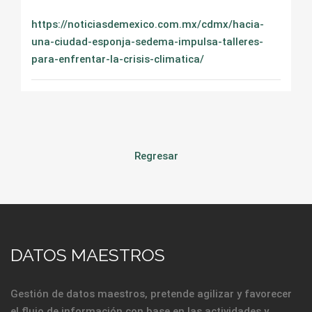
https://noticiasdemexico.com.mx/cdmx/hacia-
una-ciudad-esponja-sedema-impulsa-talleres-
para-enfrentar-la-crisis-climatica/
Regresar
DATOS MAESTROS
Gestión de datos maestros, pretende agilizar y favorecer
el flujo de información con base en las actividades y