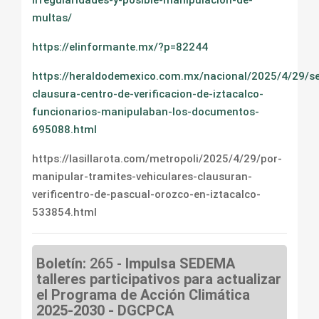
irregularidades-y-posible-manipulacion-de-
multas/
https://elinformante.mx/?p=82244
https://heraldodemexico.com.mx/nacional/2025/4/29/
clausura-centro-de-verificacion-de-iztacalco-
funcionarios-manipulaban-los-documentos-
695088.html
https://lasillarota.com/metropoli/2025/4/29/por-
manipular-tramites-vehiculares-clausuran-
verificentro-de-pascual-orozco-en-iztacalco-
533854.html
Boletín:
265 -
Impulsa SEDEMA
talleres participativos para actualizar
el Programa de Acción Climática
2025-2030 - DGCPCA