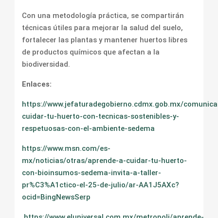
Con una metodología práctica, se compartirán
técnicas útiles para mejorar la salud del suelo,
fortalecer las plantas y mantener huertos libres
de productos químicos que afectan a la
biodiversidad.
Enlaces:
https://www.jefaturadegobierno.cdmx.gob.mx/comunica
cuidar-tu-huerto-con-tecnicas-sostenibles-y-
respetuosas-con-el-ambiente-sedema
https://www.msn.com/es-
mx/noticias/otras/aprende-a-cuidar-tu-huerto-
con-bioinsumos-sedema-invita-a-taller-
pr%C3%A1ctico-el-25-de-julio/ar-AA1J5AXc?
ocid=BingNewsSerp
https://www.eluniversal.com.mx/metropoli/aprende-