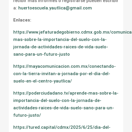
recibir más informes o registrarse pueden escribir
a:
huertoescuela.yautlica@gmail.com
Enlaces:
https://www.jefaturadegobierno.cdmx.gob.mx/comunica
mas-sobre-la-importancia-del-suelo-con-la-
jornada-de-actividades-raices-de-vida-suelo-
sano-para-un-futuro-justo
https://mayacomunicacion.com.mx/conectando-
con-la-tierra-invitan-a-jornada-por-el-dia-del-
suelo-en-el-centro-yautlica/
https://poderciudadano.tv/aprende-mas-sobre-la-
importancia-del-suelo-con-la-jornada-de-
actividades-raices-de-vida-suelo-sano-para-un-
futuro-justo/
https://tured.capital/cdmx/2025/6/25/dia-del-