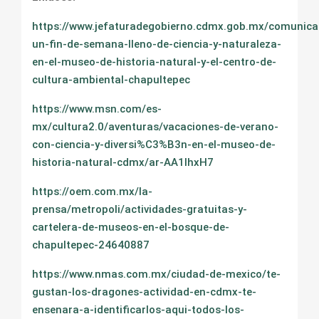
https://www.jefaturadegobierno.cdmx.gob.mx/comunicac
un-fin-de-semana-lleno-de-ciencia-y-naturaleza-
en-el-museo-de-historia-natural-y-el-centro-de-
cultura-ambiental-chapultepec
https://www.msn.com/es-
mx/cultura2.0/aventuras/vacaciones-de-verano-
con-ciencia-y-diversi%C3%B3n-en-el-museo-de-
historia-natural-cdmx/ar-AA1IhxH7
https://oem.com.mx/la-
prensa/metropoli/actividades-gratuitas-y-
cartelera-de-museos-en-el-bosque-de-
chapultepec-24640887
https://www.nmas.com.mx/ciudad-de-mexico/te-
gustan-los-dragones-actividad-en-cdmx-te-
ensenara-a-identificarlos-aqui-todos-los-