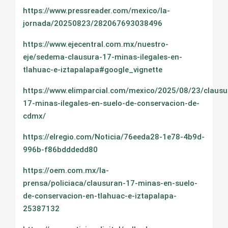
https://www.pressreader.com/mexico/la-
jornada/20250823/282067693038496
https://www.ejecentral.com.mx/nuestro-
eje/sedema-clausura-17-minas-ilegales-en-
tlahuac-e-iztapalapa#google_vignette
https://www.elimparcial.com/mexico/2025/08/23/clausu
17-minas-ilegales-en-suelo-de-conservacion-de-
cdmx/
https://elregio.com/Noticia/76eeda28-1e78-4b9d-
996b-f86bdddedd80
https://oem.com.mx/la-
prensa/policiaca/clausuran-17-minas-en-suelo-
de-conservacion-en-tlahuac-e-iztapalapa-
25387132