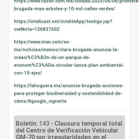
https://www.razon.com.mx/ciudad/2025/06/06/promete
brugada-mas-arboles-y-10-mil-calles-verdes/
https://intelicast.net/inteliteApp/testigo.jsp?
cveNota=126837602
https://www.msn.com/es-
mx/noticias/mexico/clara-brugada-anuncia-la-
creaci%C3%B3n-de-un-parque-de-
econom%C3%ADa-circular-lanza-plan-ambiental-
con-10-ejes/
https://lahoguera.mx/anuncia-brugada-acciones-
para-proteger-biodiversidad-y-sostenibilidad-de-
cdmx/#google_vignette
Boletín:
143 -
Clausura temporal total
del Centro de Verificación Vehicular
GM-70 por irregularidades en el