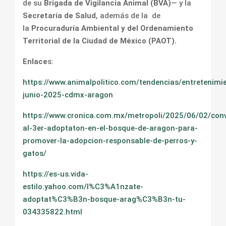
de su
Brigada de Vigilancia Animal (BVA)
— y la
Secretaría de Salud
, además de la de
la
Procuraduría Ambiental y del Ordenamiento
Territorial de la Ciudad de México (PAOT).
Enlace
s:
https://www.animalpolitico.com/tendencias/entretenimi
junio-2025-cdmx-aragon
https://www.cronica.com.mx/metropoli/2025/06/02/con
al-3er-adoptaton-en-el-bosque-de-aragon-para-
promover-la-adopcion-responsable-de-perros-y-
gatos/
https://es-us.vida-
estilo.yahoo.com/l%C3%A1nzate-
adoptat%C3%B3n-bosque-arag%C3%B3n-tu-
034335822.html