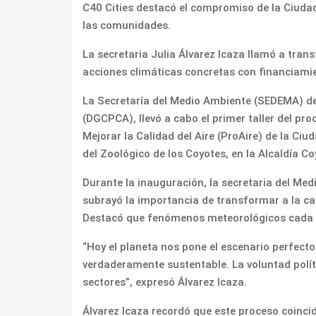
C40 Cities destacó el compromiso de la Ciudad
las comunidades.
La secretaria Julia Álvarez Icaza llamó a tran
acciones climáticas concretas con financiamien
La Secretaría del Medio Ambiente (SEDEMA) de 
(DGCPCA), llevó a cabo el primer taller del p
Mejorar la Calidad del Aire (ProAire) de la Ci
del Zoológico de los Coyotes, en la Alcaldía C
Durante la inauguración, la secretaria del Medi
subrayó la importancia de transformar a la cap
Destacó que fenómenos meteorológicos cada ve
“Hoy el planeta nos pone el escenario perfect
verdaderamente sustentable. La voluntad polít
sectores”, expresó Álvarez Icaza.
Álvarez Icaza recordó que este proceso coinci