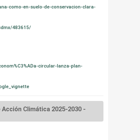
bana-como-en-suelo-de-conservacion-clara-
e-cdmx/483615/
econom%C3%ADa-circular-lanza-plan-
ogle_vignette
e Acción Climática 2025-2030 -