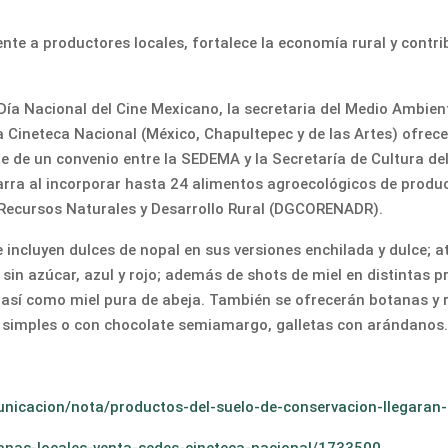
e a productores locales, fortalece la economía rural y contrib
 Día Nacional del Cine Mexicano, la secretaria del Medio Ambien
 Cineteca Nacional (México, Chapultepec y de las Artes) ofrece
e de un convenio entre la SEDEMA y la Secretaría de Cultura de
arra al incorporar hasta 24 alimentos agroecológicos de produc
e Recursos Naturales y Desarrollo Rural (DGCORENADR).
 incluyen dulces de nopal en sus versiones enchilada y dulce; 
n azúcar, azul y rojo; además de shots de miel en distintas pr
, así como miel pura de abeja. También se ofrecerán botanas y
 simples o con chocolate semiamargo, galletas con arándanos.
nicacion/nota/productos-del-suelo-de-conservacion-llegaran-l