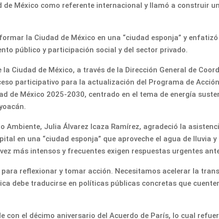
 de México como referente internacional y llamó a construir un
sformar la Ciudad de México en una “ciudad esponja” y enfatizó l
to público y participación social y del sector privado.
la Ciudad de México, a través de la Dirección General de Coord
roceso participativo para la actualización del Programa de Acci
udad de México 2025-2030, centrado en el tema de energía susten
oyoacán.
o Ambiente, Julia Álvarez Icaza Ramírez, agradeció la asistenci
ital en una “ciudad esponja” que aproveche el agua de lluvia y 
z más intensos y frecuentes exigen respuestas urgentes ante
o para reflexionar y tomar acción. Necesitamos acelerar la tra
ica debe traducirse en políticas públicas concretas que cuente
de con el décimo aniversario del Acuerdo de París, lo cual refu