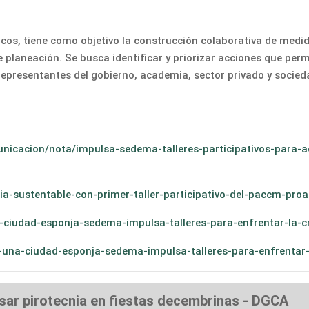
ticos, tiene como objetivo la construcción colaborativa de med
e planeación. Se busca identificar y priorizar acciones que pe
representantes del gobierno, academia, sector privado y socieda
nicacion/nota/impulsa-sedema-talleres-participativos-para-ac
-sustentable-con-primer-taller-participativo-del-paccm-proa
iudad-esponja-sedema-impulsa-talleres-para-enfrentar-la-cri
una-ciudad-esponja-sedema-impulsa-talleres-para-enfrentar-la
ar pirotecnia en fiestas decembrinas - DGCA