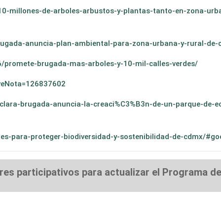
r-10-millones-de-arboles-arbustos-y-plantas-tanto-en-zona-ur
o/brugada-anuncia-plan-ambiental-para-zona-urbana-y-rural-d
/promete-brugada-mas-arboles-y-10-mil-calles-verdes/
p?cveNota=126837602
/clara-brugada-anuncia-la-creaci%C3%B3n-de-un-parque-de-
es-para-proteger-biodiversidad-y-sostenibilidad-de-cdmx/#go
es participativos para actualizar el Programa d