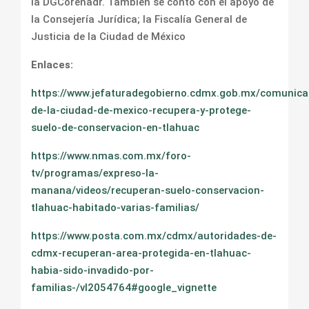
la DGCorenadr. También se contó con el apoyo de
la Consejería Jurídica; la Fiscalía General de
Justicia de la Ciudad de México
Enlaces:
https://www.jefaturadegobierno.cdmx.gob.mx/comunica
de-la-ciudad-de-mexico-recupera-y-protege-
suelo-de-conservacion-en-tlahuac
https://www.nmas.com.mx/foro-
tv/programas/expreso-la-
manana/videos/recuperan-suelo-conservacion-
tlahuac-habitado-varias-familias/
https://www.posta.com.mx/cdmx/autoridades-de-
cdmx-recuperan-area-protegida-en-tlahuac-
habia-sido-invadido-por-
familias-/vl2054764#google_vignette