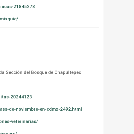
ronicos-21845278
-mixquic/
2da Sección del Bosque de Chapultepec
tuitas-20244123
l-mes-de-noviembre-en-cdmx-2492.html
nes-veterinarias/
viembre/