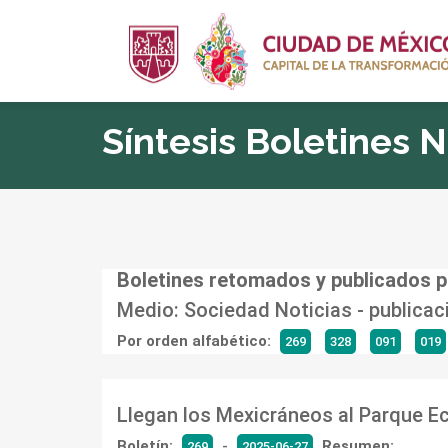
Síntesis Boletines 
Boletines retomados y publicados p
Medio: Sociedad Noticias -
publicac
Por orden alfabético:
269
328
091
019
Llegan los Mexicráneos al Parque 
Boletín:
-
Resumen:
269
2025-06-27