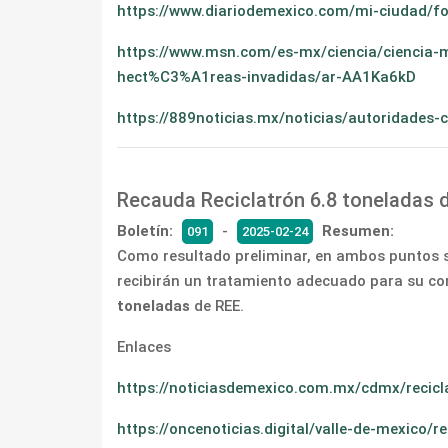
https://www.diariodemexico.com/mi-ciudad/f
https://www.msn.com/es-mx/ciencia/ciencia-
hect%C3%A1reas-invadidas/ar-AA1Ka6kD
https://889noticias.mx/noticias/autoridades-
Recauda Reciclatrón 6.8 toneladas 
Boletín:
-
Resumen:
091
2025-02-24
Como resultado preliminar, en ambos puntos
recibirán un tratamiento adecuado para su corr
toneladas
de REE.
Enlaces
https://noticiasdemexico.com.mx/cdmx/recicl
https://oncenoticias.digital/valle-de-mexico/