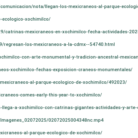
comunicacion/nota/llegan-los-mexicraneos-al-parque-ecologi
-ecologico-xochimilco/
29/catrinas-mexicraneos-en-xochimilco-fecha-actividades-202
29/regresan-los-mexicraneos-a-la-cdmx--54740.html
ochimilco-con-arte-monumental-y-tradicion-ancestral-mexica
neos-xochimilco-fechas-exposicion-craneos-monumentales/
los-mexicraneos-al-parque-ecologico-de-xochimilco/492023/
craneos-comes-early-this-year-to-xochimilco/
lega-a-xochimilco-con-catrinas-gigantes-actividades-y-arte
io25/Imagenes_02072025/02072025004348nc.mp4
xicraneos-al-parque-ecologico-de-xochimilco/