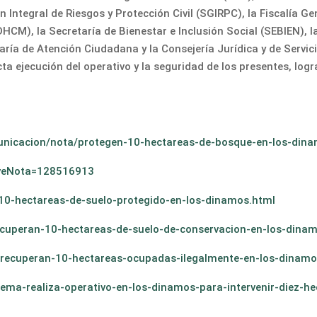
Integral de Riesgos y Protección Civil (SGIRPC), la Fiscalía Ge
M), la Secretaría de Bienestar e Inclusión Social (SEBIEN), la
aría de Atención Ciudadana y la Consejería Jurídica y de Servi
ta ejecución del operativo y la seguridad de los presentes, lo
nicacion/nota/protegen-10-hectareas-de-bosque-en-los-dinamo
p?cveNota=128516913
0-hectareas-de-suelo-protegido-en-los-dinamos.html
ecuperan-10-hectareas-de-suelo-de-conservacion-en-los-dina
/recuperan-10-hectareas-ocupadas-ilegalmente-en-los-dinam
dema-realiza-operativo-en-los-dinamos-para-intervenir-diez-h