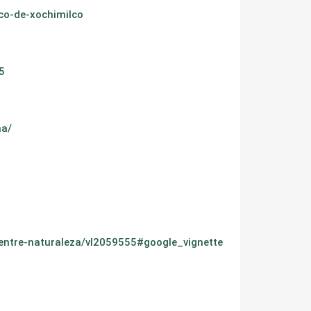
co-de-xochimilco
5
na/
-entre-naturaleza/vl2059555#google_vignette