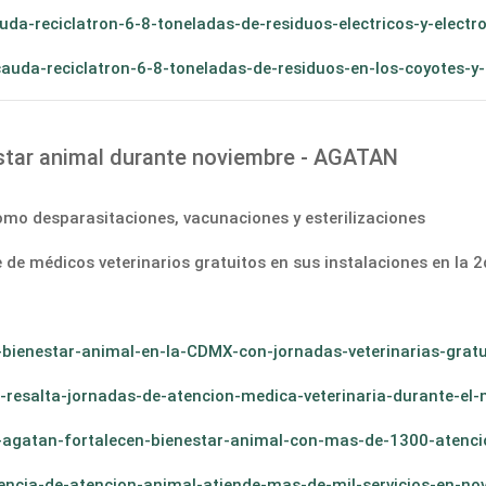
uda-reciclatron-6-8-toneladas-de-residuos-electricos-y-elect
auda-reciclatron-6-8-toneladas-de-residuos-en-los-coyotes-y
tar animal durante noviembre - AGATAN
como desparasitaciones, vacunaciones y esterilizaciones
de médicos veterinarios gratuitos en sus instalaciones en la 
-bienestar-animal-en-la-CDMX-con-jornadas-veterinarias-gra
-resalta-jornadas-de-atencion-medica-veterinaria-durante-e
gatan-fortalecen-bienestar-animal-con-mas-de-1300-atencio
encia-de-atencion-animal-atiende-mas-de-mil-servicios-en-no