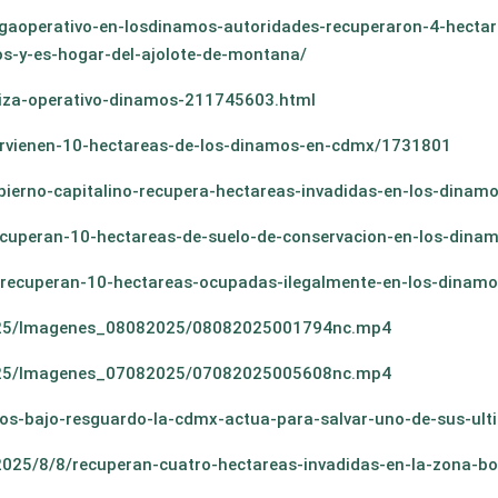
aoperativo-en-losdinamos-autoridades-recuperaron-4-hectare
s-y-es-hogar-del-ajolote-de-montana/
liza-operativo-dinamos-211745603.html
ervienen-10-hectareas-de-los-dinamos-en-cdmx/1731801
bierno-capitalino-recupera-hectareas-invadidas-en-los-dinamo
ecuperan-10-hectareas-de-suelo-de-conservacion-en-los-dina
/recuperan-10-hectareas-ocupadas-ilegalmente-en-los-dinam
osto25/Imagenes_08082025/08082025001794nc.mp4
osto25/Imagenes_07082025/07082025005608nc.mp4
s-bajo-resguardo-la-cdmx-actua-para-salvar-uno-de-sus-ulti
025/8/8/recuperan-cuatro-hectareas-invadidas-en-la-zona-b