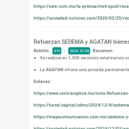
https://oem.com.mx/la-prensa/metropoli/reca
https://sociedad-noticias.com/2025/02/25/rec
Refuerzan SEDEMA y AGATAN bienes
Boletín:
-
Resumen:
019
2024-12-04
● Se realizaron 1,300 servicios veterinarios 
● La
AGATAN
ofrece una jornada permanente 
Enlaces:
https://www.contrareplica.mx/nota-Refuerzan
https://tured.capital/cdmx/2024/12/4/sedema
https://mayacomunicacion.com.mx/sedema-y-a
https://sociedad-noticias.com/2024/12/03/ag