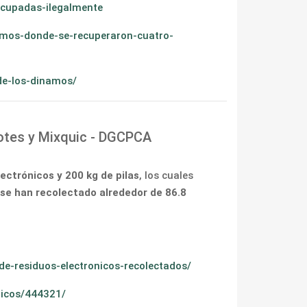
ocupadas-ilegalmente
amos-donde-se-recuperaron-cuatro-
de-los-dinamos/
yotes y Mixquic - DGCPCA
ectrónicos y 200 kg de pilas
, los cuales
 se han recolectado alrededor de 86.8
e-residuos-electronicos-recolectados/
onicos/444321/