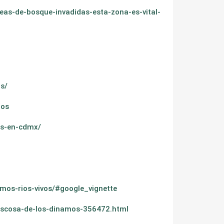
as-de-bosque-invadidas-esta-zona-es-vital-
s/
mos
os-en-cdmx/
mos-rios-vivos/#google_vignette
oscosa-de-los-dinamos-356472.html