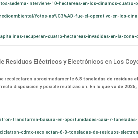
otos-sedema-interviene-10-hectareas-en-los-dinamos-cuatro-
medioambiental/fotos-as%C3%AD-fue-el-operativo-en-los-din
capitalinas-recuperan-cuatro-hectareas-invadidas-en-la-zona-
de Residuos Eléctricos y Electrónicos en Los Co
 se recolectaron aproximadamente
6.8 toneladas de residuos el
ecta disposición y posible reutilización.
En lo que va de 2025,
atron-transforma-basura-en-oportunidades-casi-7-toneladas-d
reciclatron-cdmx-recolectan-6-8-toneladas-de-residuos-electr