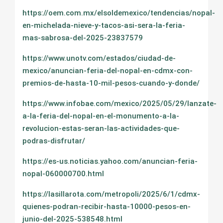
https://oem.com.mx/elsoldemexico/tendencias/nopal-
en-michelada-nieve-y-tacos-asi-sera-la-feria-
mas-sabrosa-del-2025-23837579
https://www.unotv.com/estados/ciudad-de-
mexico/anuncian-feria-del-nopal-en-cdmx-con-
premios-de-hasta-10-mil-pesos-cuando-y-donde/
https://www.infobae.com/mexico/2025/05/29/lanzate-
a-la-feria-del-nopal-en-el-monumento-a-la-
revolucion-estas-seran-las-actividades-que-
podras-disfrutar/
https://es-us.noticias.yahoo.com/anuncian-feria-
nopal-060000700.html
https://lasillarota.com/metropoli/2025/6/1/cdmx-
quienes-podran-recibir-hasta-10000-pesos-en-
junio-del-2025-538548.html