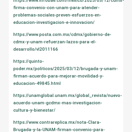
https://www.infobae.com/mexico/2025/03/12/cdmx-
firma-convenio-con-unam-para-atender-
problemas-sociales-preven-esfuerzos-en-
educacion-investigacion-e-innovacion/
https://www.posta.com.mx/cdmx/gobierno-de-
cdmx-y-unam-refuerzan-lazos-para-el-
desarrollo/vl2011166
https://quinto-
poder.mx/politicos/2025/03/12/brugada-y-unam-
firman-acuerdo-para-mejorar-movilidad-y-
educacion-49845.html
https://unamglobal.unam.mx/global_revista/nuevo-
acuerdo-unam-gcdmx-mas-investigacion-
cultura-y-bienestar/
https://www.contrareplica.mx/nota-Clara-
Brugada-y-la-UNAM-firman-convenio-para-