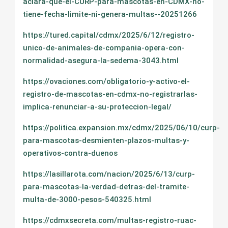
aclara-que-el-CURP-para-mascotas-en-CDMX-no-
tiene-fecha-limite-ni-genera-multas--20251266
https://tured.capital/cdmx/2025/6/12/registro-
unico-de-animales-de-compania-opera-con-
normalidad-asegura-la-sedema-3043.html
https://ovaciones.com/obligatorio-y-activo-el-
registro-de-mascotas-en-cdmx-no-registrarlas-
implica-renunciar-a-su-proteccion-legal/
https://politica.expansion.mx/cdmx/2025/06/10/curp-
para-mascotas-desmienten-plazos-multas-y-
operativos-contra-duenos
https://lasillarota.com/nacion/2025/6/13/curp-
para-mascotas-la-verdad-detras-del-tramite-
multa-de-3000-pesos-540325.html
https://cdmxsecreta.com/multas-registro-ruac-