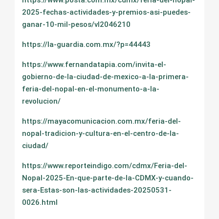
https://www.posta.com.mx/cdmx/feria-del-nopal-
2025-fechas-actividades-y-premios-asi-puedes-
ganar-10-mil-pesos/vl2046210
https://la-guardia.com.mx/?p=44443
https://www.fernandatapia.com/invita-el-
gobierno-de-la-ciudad-de-mexico-a-la-primera-
feria-del-nopal-en-el-monumento-a-la-
revolucion/
https://mayacomunicacion.com.mx/feria-del-
nopal-tradicion-y-cultura-en-el-centro-de-la-
ciudad/
https://www.reporteindigo.com/cdmx/Feria-del-
Nopal-2025-En-que-parte-de-la-CDMX-y-cuando-
sera-Estas-son-las-actividades-20250531-
0026.html