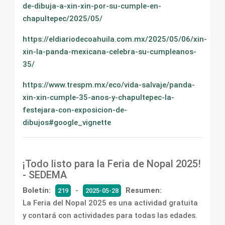
de-dibuja-a-xin-xin-por-su-cumple-en-
chapultepec/2025/05/
https://eldiariodecoahuila.com.mx/2025/05/06/xin-
xin-la-panda-mexicana-celebra-su-cumpleanos-
35/
https://www.trespm.mx/eco/vida-salvaje/panda-
xin-xin-cumple-35-anos-y-chapultepec-la-
festejara-con-exposicion-de-
dibujos#google_vignette
¡Todo listo para la Feria de Nopal 2025!
- SEDEMA
Boletín:
-
Resumen:
219
2025-05-28
La Feria del Nopal 2025 es una actividad gratuita
y contará con actividades para todas las edades.