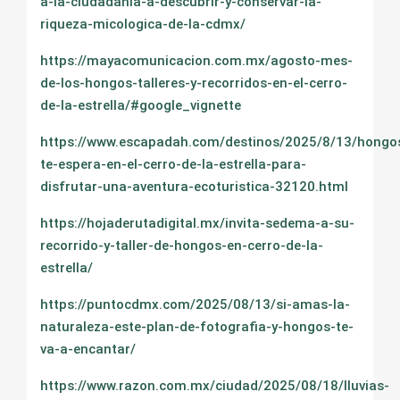
a-la-ciudadania-a-descubrir-y-conservar-la-
riqueza-micologica-de-la-cdmx/
https://mayacomunicacion.com.mx/agosto-mes-
de-los-hongos-talleres-y-recorridos-en-el-cerro-
de-la-estrella/#google_vignette
https://www.escapadah.com/destinos/2025/8/13/hongo
te-espera-en-el-cerro-de-la-estrella-para-
disfrutar-una-aventura-ecoturistica-32120.html
https://hojaderutadigital.mx/invita-sedema-a-su-
recorrido-y-taller-de-hongos-en-cerro-de-la-
estrella/
https://puntocdmx.com/2025/08/13/si-amas-la-
naturaleza-este-plan-de-fotografia-y-hongos-te-
va-a-encantar/
https://www.razon.com.mx/ciudad/2025/08/18/lluvias-