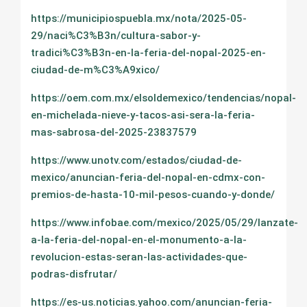
https://municipiospuebla.mx/nota/2025-05-
29/naci%C3%B3n/cultura-sabor-y-
tradici%C3%B3n-en-la-feria-del-nopal-2025-en-
ciudad-de-m%C3%A9xico/
https://oem.com.mx/elsoldemexico/tendencias/nopal-
en-michelada-nieve-y-tacos-asi-sera-la-feria-
mas-sabrosa-del-2025-23837579
https://www.unotv.com/estados/ciudad-de-
mexico/anuncian-feria-del-nopal-en-cdmx-con-
premios-de-hasta-10-mil-pesos-cuando-y-donde/
https://www.infobae.com/mexico/2025/05/29/lanzate-
a-la-feria-del-nopal-en-el-monumento-a-la-
revolucion-estas-seran-las-actividades-que-
podras-disfrutar/
https://es-us.noticias.yahoo.com/anuncian-feria-