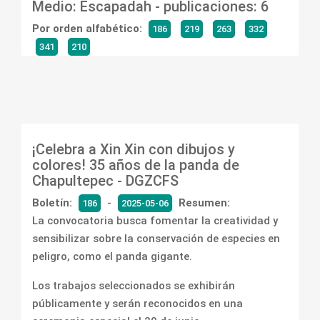
Medio: Escapadah -
publicaciones: 6
Por orden alfabético:
186
219
263
332
341
210
¡Celebra a Xin Xin con dibujos y
colores! 35 años de la panda de
Chapultepec - DGZCFS
Boletín:
-
Resumen:
186
2025-05-06
La convocatoria busca fomentar la creatividad y
sensibilizar sobre la conservación de especies en
peligro, como el panda gigante.
Los trabajos seleccionados se exhibirán
públicamente y serán reconocidos en una