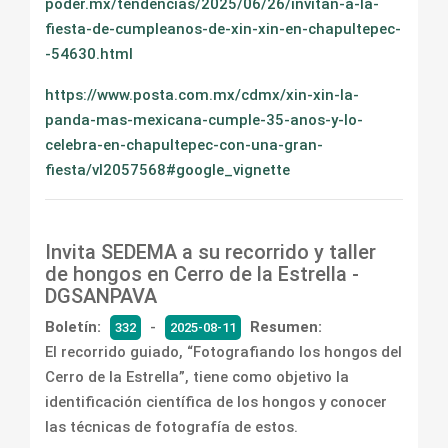
poder.mx/tendencias/2025/06/26/invitan-a-la-
fiesta-de-cumpleanos-de-xin-xin-en-chapultepec-
-54630.html
https://www.posta.com.mx/cdmx/xin-xin-la-
panda-mas-mexicana-cumple-35-anos-y-lo-
celebra-en-chapultepec-con-una-gran-
fiesta/vl2057568#google_vignette
Invita SEDEMA a su recorrido y taller
de hongos en Cerro de la Estrella -
DGSANPAVA
Boletín:
-
Resumen:
332
2025-08-11
El recorrido guiado, “Fotografiando los hongos del
Cerro de la Estrella”, tiene como objetivo la
identificación científica de los hongos y conocer
las técnicas de fotografía de estos.