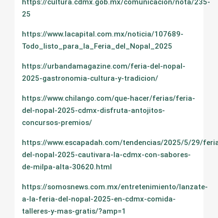
https://cultura.cdmx.gob.mx/comunicacion/nota/235-
25
https://www.lacapital.com.mx/noticia/107689-
Todo_listo_para_la_Feria_del_Nopal_2025
https://urbandamagazine.com/feria-del-nopal-
2025-gastronomia-cultura-y-tradicion/
https://www.chilango.com/que-hacer/ferias/feria-
del-nopal-2025-cdmx-disfruta-antojitos-
concursos-premios/
https://www.escapadah.com/tendencias/2025/5/29/feri
del-nopal-2025-cautivara-la-cdmx-con-sabores-
de-milpa-alta-30620.html
https://somosnews.com.mx/entretenimiento/lanzate-
a-la-feria-del-nopal-2025-en-cdmx-comida-
talleres-y-mas-gratis/?amp=1