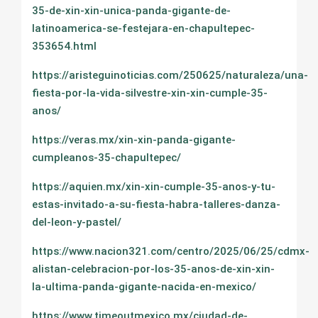
35-de-xin-xin-unica-panda-gigante-de-
latinoamerica-se-festejara-en-chapultepec-
353654.html
https://aristeguinoticias.com/250625/naturaleza/una-
fiesta-por-la-vida-silvestre-xin-xin-cumple-35-
anos/
https://veras.mx/xin-xin-panda-gigante-
cumpleanos-35-chapultepec/
https://aquien.mx/xin-xin-cumple-35-anos-y-tu-
estas-invitado-a-su-fiesta-habra-talleres-danza-
del-leon-y-pastel/
https://www.nacion321.com/centro/2025/06/25/cdmx-
alistan-celebracion-por-los-35-anos-de-xin-xin-
la-ultima-panda-gigante-nacida-en-mexico/
https://www.timeoutmexico.mx/ciudad-de-