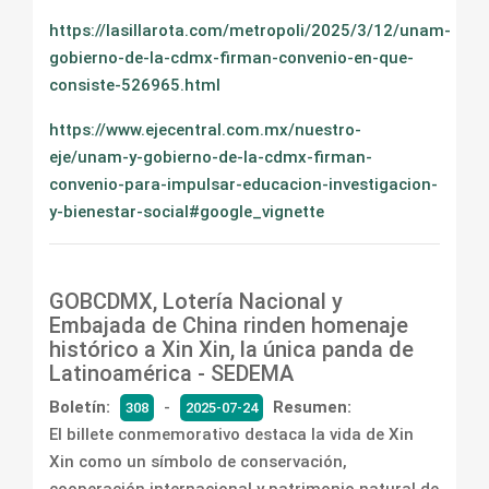
https://lasillarota.com/metropoli/2025/3/12/unam-
gobierno-de-la-cdmx-firman-convenio-en-que-
consiste-526965.html
https://www.ejecentral.com.mx/nuestro-
eje/unam-y-gobierno-de-la-cdmx-firman-
convenio-para-impulsar-educacion-investigacion-
y-bienestar-social#google_vignette
GOBCDMX, Lotería Nacional y
Embajada de China rinden homenaje
histórico a Xin Xin, la única panda de
Latinoamérica - SEDEMA
Boletín:
-
Resumen:
308
2025-07-24
El billete conmemorativo destaca la vida de Xin
Xin como un símbolo de conservación,