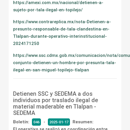
https://amexi.com.mx/nacional/detienen-a-
sujeto-por-tala-ilegal-en-topilejo/
https://www.contrareplica.mx/nota-Detienen-a-
presunto-responsable-de-tala-clandestina-en-
Tlalpan-durante-operativo-interinstitucional-
2024171250
https://www.ssc.cdmx.gob.mx/comunicacion/nota/comu
conjunto-detienen-un-hombre-por-presunta-tala-
ilegal-en-san-miguel-topilejo-tlalpan
Detienen SSC y SEDEMA a dos
individuos por traslado ilegal de
material maderable en Tlalpan -
SEDEMA
Boletín:
-
Resumen:
046
2025-01-17
El operativo se realizó en coordinación entre