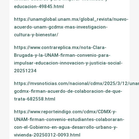
educacion-49845.html
https://unamglobal.unam.mx/global_revista/nuevo-
acuerdo-unam-gcdmx-mas-investigacion-
cultura-y-bienestar/
https://www.contrareplica.mx/nota-Clara-
Brugada-y-la-UNAM-firman-convenio-para-
impulsar-educacion-innovacion-y-justicia-social-
20251234
https://mvsnoticias.com/nacional/cdmx/2025/3/12/un
gcdmx-firman-acuerdo-de-colaboracion-de-que-
trata-682558.html
https://www.reporteindigo.com/cdmx/CDMX-y-
UNAM-firman-convenio-estudiantes-colaboraran-
con-el-Gobierno-en-agua-desarrollo-urbano-y-
vivienda-20250312-0093.html