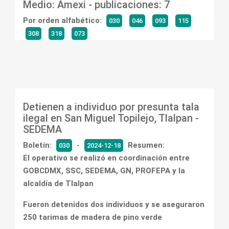
Medio: Amexi -
publicaciones: 7
Por orden alfabético:
030
046
093
115
308
318
073
Detienen a individuo por presunta tala
ilegal en San Miguel Topilejo, Tlalpan -
SEDEMA
Boletín:
-
Resumen:
030
2024-12-18
El operativo se realizó en coordinación entre
GOBCDMX, SSC, SEDEMA, GN, PROFEPA y la
alcaldía de Tlalpan
Fueron detenidos dos individuos y se aseguraron
250 tarimas de madera de pino verde