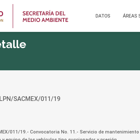
DATOS
ÁREAS 
talle
ro LPN/SACMEX/011/19
EX/011/19.- Convocatoria No. 11.- Servicio de mantenimiento 
y equipo de los vehículos tipo succionador y presión