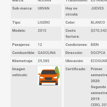
Marca:
NISSAN
Transmision:
ESTANDA
Sub-marca:
URVAN
Hoy no
JUEVES
circula:
Tipo:
LIGERO
Color:
BLANCO
Modelo:
2015
Costo
$370,342
factura:
Pasajeros:
12
Condiciones:
BIEN
Combustible:
GASOLINA
Dirección:
DGCPCA
Kilometraje:
29,585
Ubicación:
ECOGUA
Imagen
Certificado:
Primer
vehículo:
semestr
2020:
Segundo
semestr
2019:
CERO, 20