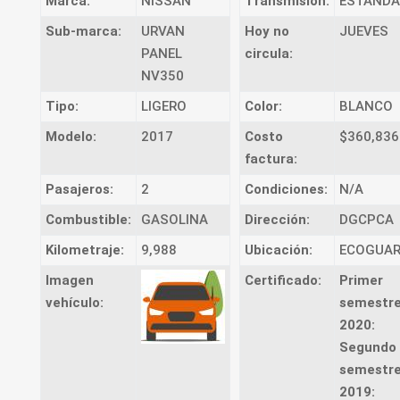
Marca:
NISSAN
Transmision:
ESTANDA
Sub-marca:
URVAN
Hoy no
JUEVES
PANEL
circula:
NV350
Tipo:
LIGERO
Color:
BLANCO
Modelo:
2017
Costo
$360,836
factura:
Pasajeros:
2
Condiciones:
N/A
Combustible:
GASOLINA
Dirección:
DGCPCA
Kilometraje:
9,988
Ubicación:
ECOGUA
Imagen
Certificado:
Primer
vehículo:
semestr
2020:
Segundo
semestr
2019: