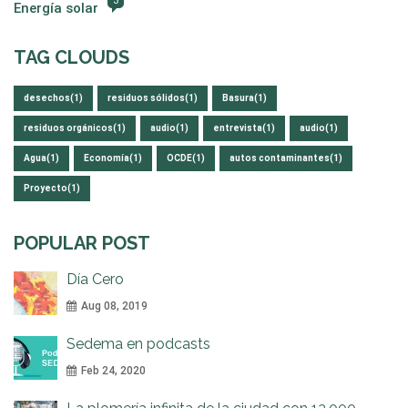
3
Energía solar
TAG CLOUDS
desechos(1)
residuos sólidos(1)
Basura(1)
residuos orgánicos(1)
audio(1)
entrevista(1)
audio(1)
Agua(1)
Economía(1)
OCDE(1)
autos contaminantes(1)
Proyecto(1)
POPULAR POST
Día Cero
Aug 08, 2019
Sedema en podcasts
Feb 24, 2020