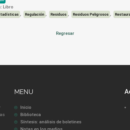
:
Libro
,
,
,
,
tadísticas
Regulación
Residuos
Residuos Peligrosos
Restaur
Regresar
MENU
A
y
Inicio
las
Biblioteca
Síntesis: análisis de boletines
Notas en los medios