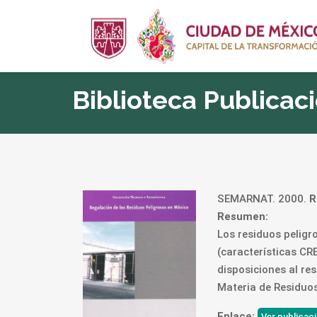
Biblioteca Publicac
SEMARNAT. 2000.
R
Resumen:
Los residuos peligr
(características CR
disposiciones al re
Materia de Residuos
Enlace:
Ver publicac