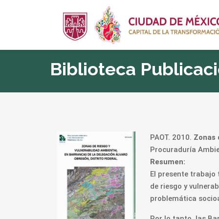
Biblioteca Publicac
PAOT. 2010.
Zonas 
Procuraduría Ambien
Resumen:
El presente trabajo
de riesgo y vulnera
problemática socio
Por lo tanto, las B