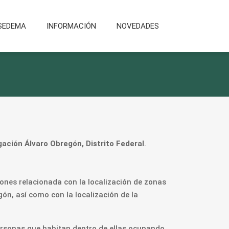
SEDEMA
INFORMACIÓN
NOVEDADES
ación Álvaro Obregón, Distrito Federal
.
iones relacionada con la localización de zonas
gón, así como con la localización de la
personas que habitan dentro de ellas ocupando