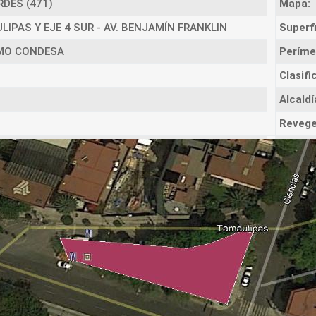
RDES (471)
Mapa:
LIPAS Y EJE 4 SUR - AV. BENJAMÍN FRANKLIN
Superfi
MO CONDESA
Períme
Clasifi
Alcaldí
Revege