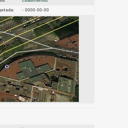
ía:
Cuauhtémoc
etada:
- 0000-00-00