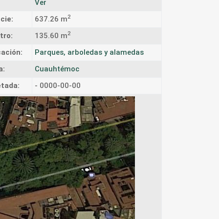
Ver
2
cie:
637.26 m
2
tro:
135.60 m
cación:
Parques, arboledas y alamedas
a:
Cuauhtémoc
tada:
- 0000-00-00