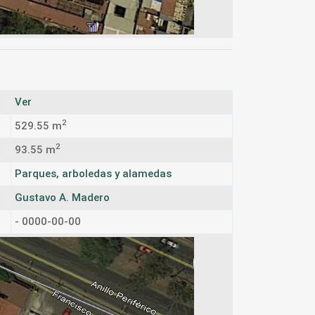
Ver
2
529.55 m
2
93.55 m
Parques, arboledas y alamedas
Gustavo A. Madero
- 0000-00-00