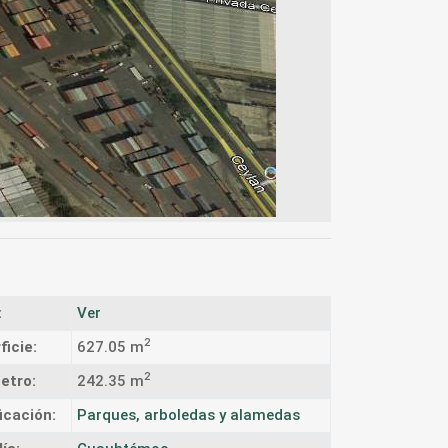
:
Ver
2
ficie:
627.05 m
2
etro:
242.35 m
icación:
Parques, arboledas y alamedas