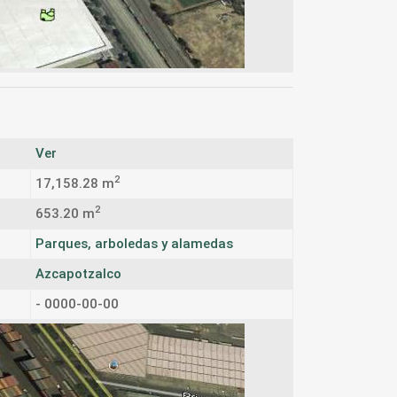
Ver
2
17,158.28 m
2
653.20 m
:
Parques, arboledas y alamedas
Azcapotzalco
- 0000-00-00