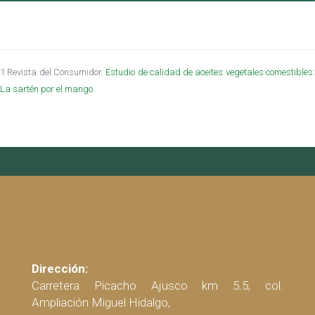
1 Revista del Consumidor.
Estudio de calidad de aceites vegetales comestibles
La sartén por el mango.
Dirección:
Carretera Picacho Ajusco km 5.5, col.
Ampliación Miguel Hidalgo,