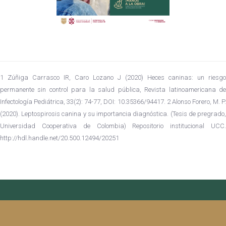
1 Zúñiga Carrasco IR, Caro Lozano J (2020) Heces caninas: un riesgo
permanente sin control para la salud pública, Revista latinoamericana de
Infectología Pediátrica, 33(2): 74-77, DOI: 10.35366/94417. 2 Alonso Forero, M. P.
(2020). Leptospirosis canina y su importancia diagnóstica. (Tesis de pregrado,
Universidad Cooperativa de Colombia) Repositorio institucional UCC.
http://hdl.handle.net/20.500.12494/20251